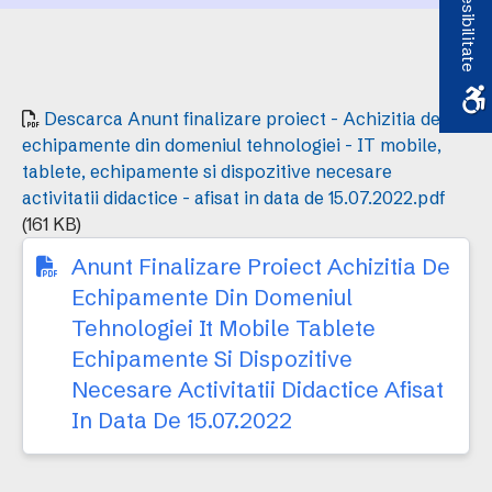
Accesibilitate
IT mobile, tablete,
echipamente si
dispozitive necesare
Descarca Anunt finalizare proiect - Achizitia de
activitatii didactice -
echipamente din domeniul tehnologiei - IT mobile,
tablete, echipamente si dispozitive necesare
afisat in data de
activitatii didactice - afisat in data de 15.07.2022.pdf
15.07.2022
(161 KB)
Anunt Finalizare Proiect Achizitia De
Echipamente Din Domeniul
Tehnologiei It Mobile Tablete
Echipamente Si Dispozitive
Necesare Activitatii Didactice Afisat
In Data De 15.07.2022