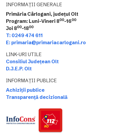
INFORMAȚII GENERALE
Primăria Cârlogani, județul Olt
00
00
Program: Luni-Vineri 8
-16
00
00
Joi 8
-18
T: 0249 474 611
E: primaria@primariacarlogani.ro
LINK-URI UTILE
Consiliul Județean Olt
D.J.E.P. Olt
INFORMAȚII PUBLICE
Achiziții publice
Transparență decizională