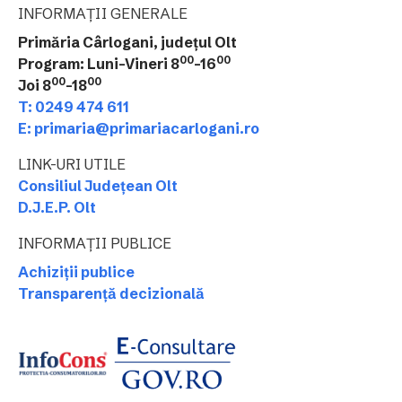
INFORMAȚII GENERALE
Primăria Cârlogani, județul Olt
00
00
Program: Luni-Vineri 8
-16
00
00
Joi 8
-18
T: 0249 474 611
E: primaria@primariacarlogani.ro
LINK-URI UTILE
Consiliul Județean Olt
D.J.E.P. Olt
INFORMAȚII PUBLICE
Achiziții publice
Transparență decizională