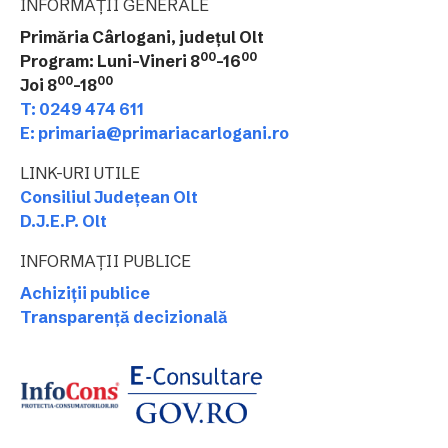
INFORMAȚII GENERALE
Primăria Cârlogani, județul Olt
00
00
Program: Luni-Vineri 8
-16
00
00
Joi 8
-18
T: 0249 474 611
E: primaria@primariacarlogani.ro
LINK-URI UTILE
Consiliul Județean Olt
D.J.E.P. Olt
INFORMAȚII PUBLICE
Achiziții publice
Transparență decizională