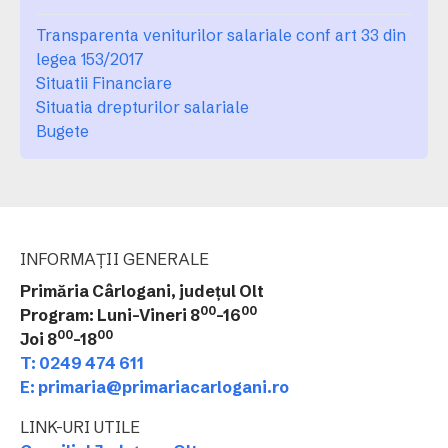
Transparenta veniturilor salariale conf art 33 din
legea 153/2017
Situatii Financiare
Situatia drepturilor salariale
Bugete
INFORMAȚII GENERALE
Primăria Cârlogani, județul Olt
00
00
Program: Luni-Vineri 8
-16
00
00
Joi 8
-18
T: 0249 474 611
E: primaria@primariacarlogani.ro
LINK-URI UTILE