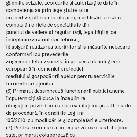
g) emite avizele, acordurile şi autorizaţiile date în
competenţa sa prin lege şi alte acte
normative, ulterior verificării şi certificării de către
compartimentele de specialitate din
punctul de vedere al regularităţii, legalităţii şi de
îndeplinire a cerinţelor tehnice;
h) asigură realizarea lucrărilor şi ia măsurile necesare
conformării cu prevederile
angajamentelor asumate în procesul de integrare
europeană în domeniul protecţiei
mediului şi gospodăririi apelor pentru serviciile
furnizate cetăţenilor.
(6) Primarul desemnează funcţionarii publici anume
împuterniciţi să ducă la îndeplinire
obligaţiile privind comunicarea citaţiilor şi a altor acte
de procedură, în condiţiile Legii nr.
135/2010, cu modificările şi completările ulterioare.
(7) Pentru exercitarea corespunzătoare a atribuţiilor
sale, primarul colaborează cu