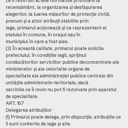
ce îi revin din actele normative privitoare la
recensământ, la organizarea şi desfăşurarea
alegerilor, la luarea măsurilor de protecţie civilă,
precum şi a altor atribuţii stabilite prin
lege, primarul acţionează şi ca reprezentant al
statului în comuna, în oraşul sau în
municipiul în care a fost ales.
(2) În această calitate, primarul poate solicita
prefectului, în condiţiile legii, sprijinul
conducătorilor serviciilor publice deconcentrate ale
ministerelor şi ale celorlalte organe de
specialitate ale administraţiei publice centrale din
unităţile administrativ-teritoriale, dacă
sarcinile ce îi revin nu pot fi rezolvate prin aparatul
de specialitate.
ART. 157
Delegarea atribuţiilor
(1) Primarul poate delega, prin dispoziţie, atribuţiile ce
îi sunt conferite de lege şi alte