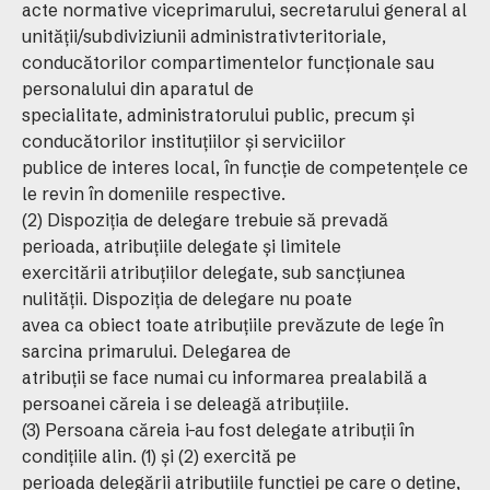
acte normative viceprimarului, secretarului general al
unităţii/subdiviziunii administrativteritoriale,
conducătorilor compartimentelor funcţionale sau
personalului din aparatul de
specialitate, administratorului public, precum şi
conducătorilor instituţiilor şi serviciilor
publice de interes local, în funcţie de competenţele ce
le revin în domeniile respective.
(2) Dispoziţia de delegare trebuie să prevadă
perioada, atribuţiile delegate şi limitele
exercitării atribuţiilor delegate, sub sancţiunea
nulităţii. Dispoziţia de delegare nu poate
avea ca obiect toate atribuţiile prevăzute de lege în
sarcina primarului. Delegarea de
atribuţii se face numai cu informarea prealabilă a
persoanei căreia i se deleagă atribuţiile.
(3) Persoana căreia i-au fost delegate atribuţii în
condiţiile alin. (1) şi (2) exercită pe
perioada delegării atribuţiile funcţiei pe care o deţine,