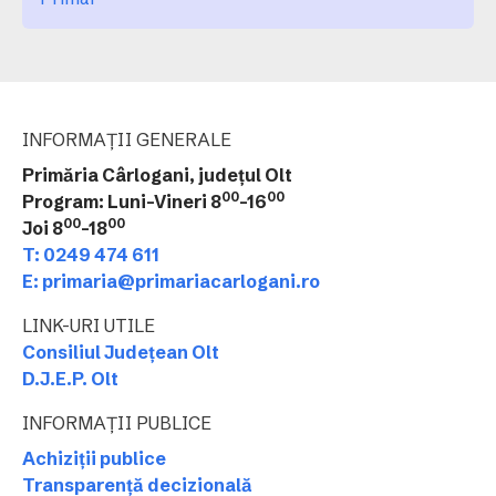
INFORMAȚII GENERALE
Primăria Cârlogani, județul Olt
00
00
Program: Luni-Vineri 8
-16
00
00
Joi 8
-18
T: 0249 474 611
E: primaria@primariacarlogani.ro
LINK-URI UTILE
Consiliul Județean Olt
D.J.E.P. Olt
INFORMAȚII PUBLICE
Achiziții publice
Transparență decizională