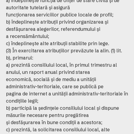
a) îndeplineşte funcţia de ofiţer de stare civilă şi de
autoritate tutelară şi asigură
funcţionarea serviciilor publice locale de profil;
b) îndeplineşte atribuţii privind organizarea şi
desfăşurarea alegerilor, referendumului şi
a recensământului;
c) îndeplineşte alte atribuţii stabilite prin lege.
(3) În exercitarea atribuţiilor prevăzute la alin. (1) lit.
b), primarul:
a) prezintă consiliului local, în primul trimestru al
anului, un raport anual privind starea
economică, socială şi de mediu a unităţii
administrativ-teritoriale, care se publică pe
pagina de internet a unităţii administrativ-teritoriale în
condiţiile legii;
b) participă la şedinţele consiliului local şi dispune
măsurile necesare pentru pregătirea
şi desfăşurarea în bune condiţii a acestora;
c) prezintă, la solicitarea consiliului local, alte