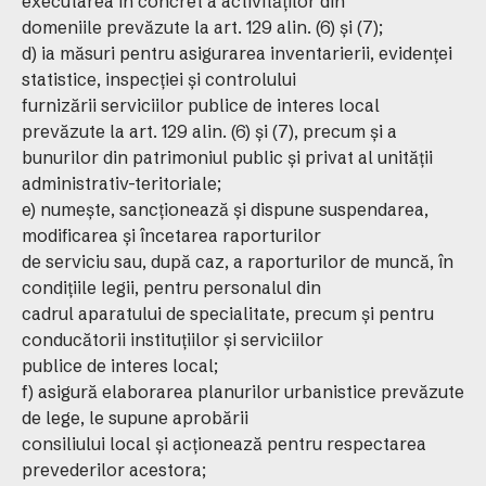
executarea în concret a activităţilor din
domeniile prevăzute la art. 129 alin. (6) şi (7);
d) ia măsuri pentru asigurarea inventarierii, evidenţei
statistice, inspecţiei şi controlului
furnizării serviciilor publice de interes local
prevăzute la art. 129 alin. (6) şi (7), precum şi a
bunurilor din patrimoniul public şi privat al unităţii
administrativ-teritoriale;
e) numeşte, sancţionează şi dispune suspendarea,
modificarea şi încetarea raporturilor
de serviciu sau, după caz, a raporturilor de muncă, în
condiţiile legii, pentru personalul din
cadrul aparatului de specialitate, precum şi pentru
conducătorii instituţiilor şi serviciilor
publice de interes local;
f) asigură elaborarea planurilor urbanistice prevăzute
de lege, le supune aprobării
consiliului local şi acţionează pentru respectarea
prevederilor acestora;